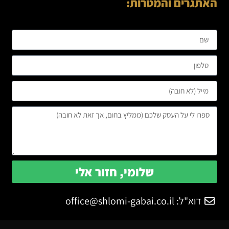
האתגרים והמטרות:
שלומי, חזור אלי
דוא"ל:
office@shlomi-gabai.co.il