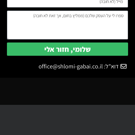
שלומי, חזור אלי
דוא"ל:
office@shlomi-gabai.co.il