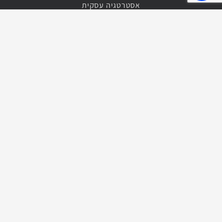
אסטרטגיה עסקית
ייעול תהליכים
הגדלת רווחיות העסק
בניית תקציב
ניהול תקציבי