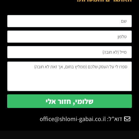
שלומי, חזור אלי
דוא"ל:
office@shlomi-gabai.co.il